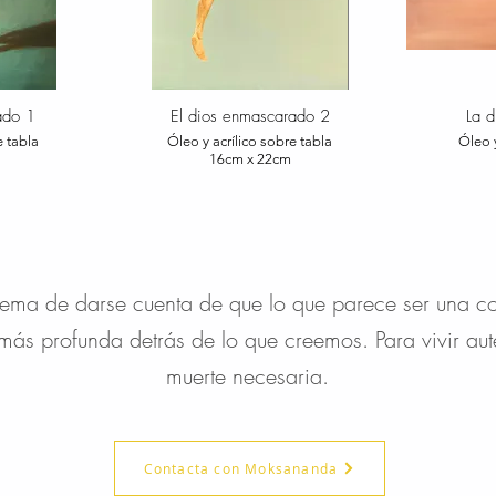
ado 1
El dios enmascarado 2
La 
e tabla
Óleo y acrílico sobre tabla
Óleo y
16cm x 22cm
l tema de darse cuenta de que lo que parece ser una co
ás profunda detrás de lo que creemos. Para vivir au
muerte necesaria.
Contacta con Moksananda