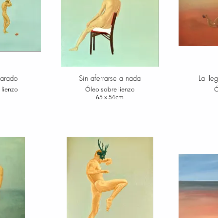
carado
Sin aferrarse a nada
La lle
 lienzo
Óleo sobre lienzo
Ó
65 x 54cm